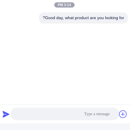
3:14 PM
شراب 24 اینچی AC240V
350*190cm
بهترین قیمت را دریافت کنید
بهترین قیمت را دریافت کنید
Good day, what product are you looking for?
کابینت شراب استیل ضد
واحد کابینت نمایشگر شراب
زنگ رزگلد مشکی چیلر
یخچال دار شامپاین طلایی
یخچال ASTM 316L 201
ASTM 316L ISO
بهترین قیمت را دریافت کنید
300*160cm
بهترین قیمت را دریافت کنید