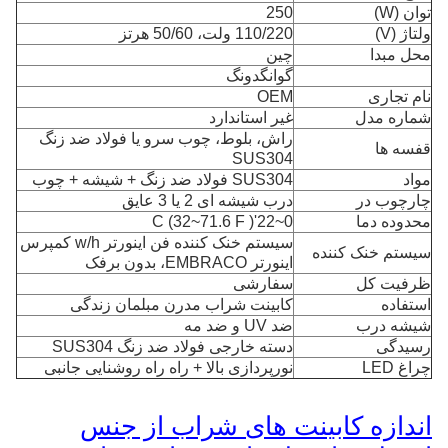
توان (W)
250
ولتاژ (V)
110/220 ولت، 50/60 هرتز
محل مبدا
چین
گوانگدونگ
نام تجاری
OEM
شماره مدل
غیر استاندارد
راش، بلوط، چوب سرو یا فولاد ضد زنگ
قفسه ها
SUS304
مواد
SUS304 فولاد ضد زنگ + شیشه + چوب
چارچوب در
درب شیشه ای 2 یا 3 عایق
محدوده دما
0~22'C (32~71.6 F )
سیستم خنک کننده فن اینورتر w/h کمپرس
سیستم خنک کننده
اینورتر EMBRACO، بدون برفک
ظرفیت کل
سفارشی
استفاده
کابینت شراب مدرن مبلمان زندگی
شیشه درب
ضد UV و ضد مه
رسیدگی
دسته خارجی فولاد ضد زنگ SUS304
چراغ LED
نورپردازی بالا + راه راه روشنایی جانبی
اندازه کابینت های شراب از جنس