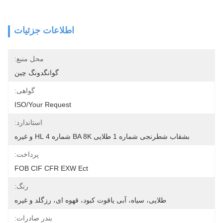
اطلاعات جزئیات
محل منبع:
گوانگدونگ چین
گواهی:
ISO/your Request
استاندارد:
بشقاب شطرنجی شماره 1 طلایی BA 8K شماره 4 HL و غیره
پرداخت:
FOB CIF CFR EXW Ect
رنگ:
طلایی، سیاه، آبی یاقوت کبود، قهوه ای، رزگلد و غیره
بندر صادرات: