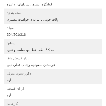
گوانگژو، شنژن، شانگهای، و غیره
بسته بندی:
پالت چوبی یا بنا به درخواست مشتری
مواد:
304/201/316
سطح:
آینه 8K، لکه، خط مو، صلیب و غیره
بازار فروش داغ:
عربستان سعودی، ویتنام، قطر، دبی
دکوراسیون منزل:
آره
ارزان قیمت:
آره
کارخانه: