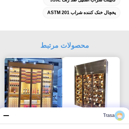
یخچال خنک کننده شراب ASTM 201
محصولات مرتبط
Trasa
کابینت شراب استیل ضد
کابینت نمایش شراب
زنگ برنز ODM یخچال
رستوران مدرن رزگلد TUV