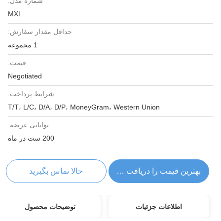
شماره مدل:
MXL
حداقل مقدار سفارش:
1 مجموعه
قیمت:
Negotiated
شرایط پرداخت:
T/T، L/C، D/A، D/P، MoneyGram، Western Union
توانایی عرضه:
200 ست در ماه
بهترین قیمت را دریافت کنید
حالا تماس بگیرید
اطلاعات جزئیات
توضیحات محصول