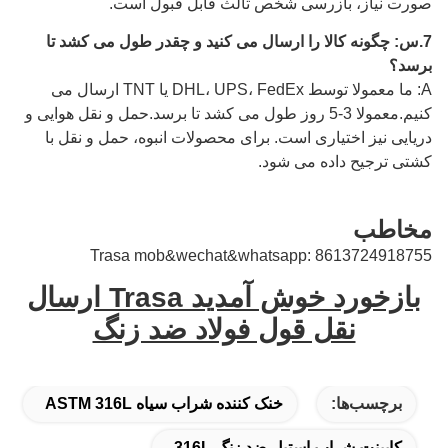
صورت نیاز، بازرسی شخص ثالث قابل قبول است.
7.
س: چگونه کالا را ارسال می کنید و چقدر طول می کشد تا
برسد؟
A: ما معمولا توسط DHL، UPS، FedEx یا TNT ارسال می
کنیم.معمولا 3-5 روز طول می کشد تا برسد.حمل و نقل هوایی و
دریایی نیز اختیاری است.
برای محصولات انبوه، حمل و نقل با
کشتی ترجیح داده می شود.
مخاطب
Trasa mob&wechat&whatsapp: 8613724918755
بازخورد خوش آمدید Trasa ارسال
نقل قول فولاد ضد زنگ
برچسب‌ها:
خنک کننده شراب سیاه ASTM 316L
کابینت شراب استیل ضد زنگ 316L