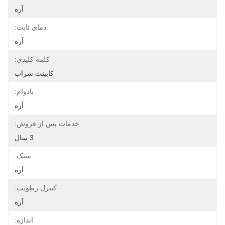
آره
دمای ثابت:
آره
کلمه کلیدی:
کابینت شراب
بادوام:
آره
خدمات پس از فروش:
3 سال
سبک:
آره
کنترل رطوبت:
آره
اندازه: