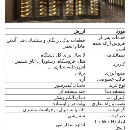
مورد
ارزش
خدمات پس از
قطعات یدکی رایگان و پشتیبانی فنی آنلاین
فروش ارائه شده
مادام العمر
است
ضمانتنامه
3 سال برای کل دستگاه
هتل، فروشگاه، رستوران، اتاق نشیمن،
کاربرد
آشپزخانه، تجاری ....
منبع انرژی
برقی
قالب خصوصی
آره
نوع تبرید
یخچال کمپرسور
منطقه دما
چند منطقه ای
کنترل دما
دمای الکترونیکی
نصب و راه اندازی
بیلت در و ایستاده
گواهینامه
CE یا به دنبال درخواست مشتری
ظرفیت
سفارشی
ابعاد (L x W x H
اندازه سفارشی
(اینچ)