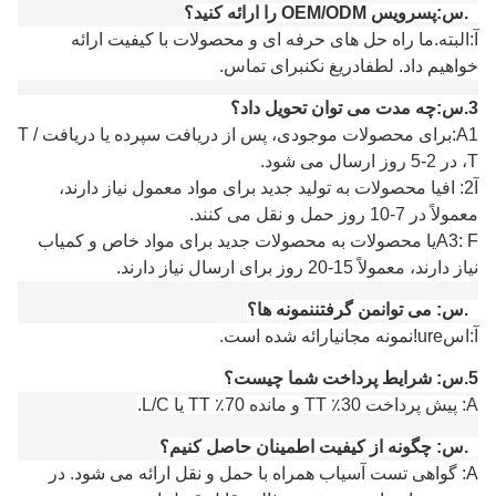
2.
س:
پ
سرویس OEM/ODM را ارائه کنید؟
آ:
البته.
ما راه حل های حرفه ای و محصولات با کیفیت ارائه
خواهیم داد.
لطفا
دریغ نکن
برای تماس
.
3.
س:
چه مدت می توان تحویل داد؟
A1:
برای محصولات موجودی، پس از دریافت سپرده یا دریافت T /
T، در 2-5 روز ارسال می شود.
آ
2: اف
یا محصولات به تولید جدید برای مواد معمول نیاز دارند،
معمولاً در 7-10 روز حمل و نقل می کنند.
A3: F
یا محصولات به محصولات جدید برای مواد خاص و کمیاب
نیاز دارند، معمولاً 15-20 روز برای ارسال نیاز دارند.
4.
س:
می توان
من
گرفتن
نمونه ها؟
آ:
اس
ure!نمونه مجانی
ارائه شده است
.
5.
س: شرایط پرداخت شما چیست؟
A: پیش پرداخت 30٪ TT و مانده 70٪ TT یا L/C.
6.
س: چگونه از کیفیت اطمینان حاصل کنیم؟
A: گواهی تست آسیاب همراه با حمل و نقل ارائه می شود. در