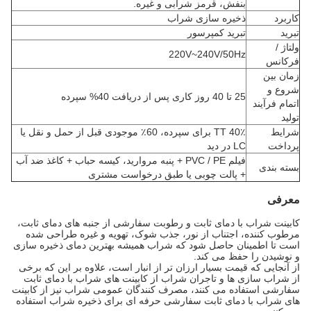
بنفش، قرمز شرابی و غیره.
کاربرد
ذخیره سازی شراب
تبرید
تبرید کمپرسور
ولتاژ /
220V~240V/50Hz
فرکانس
زمان بین
شروع و
25 تا 40 روز کاری پس از دریافت 40% سپرده
اتمام فرآیند
تولید
شرایط
40٪ TT برای سپرده، 60٪ موجودی قبل از حمل و نقل یا
پرداخت
LC در دید
فیلم PVC / PE + پنبه مروارید، کیسه حباب + کاغذ ضد آب
بسته بندی
+ پالت چوبی یا طبق درخواست مشتری
معرفی
کابینت شراب با دمای ثابت و رطوبت سفارشی از جنبه های دمای ثابت،
مرطوب کننده، اجتناب از نور، جذب شوک، تهویه و غیره طراحی شده
است تا اطمینان حاصل شود که شراب همیشه بهترین دمای ذخیره سازی
و نوشیدن را حفظ می کند.
از آنجایی که قیمت بسیار ارزان تر از انبار است، علاوه بر این که برخی
از شراب سازی ها و تاجران شراب از کابینت های شراب با دمای ثابت
سفارشی استفاده می کنند، مصرف کنندگان عمومی شراب نیز از کابینت
های شراب با دمای ثابت سفارشی حرفه ای برای ذخیره شراب استفاده