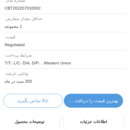
شماره مدل:
CBT202207010002
حداقل مقدار سفارش:
1 مجموعه
قیمت:
Negotiated
شرایط پرداخت:
T/T، L/C، D/A، D/P، ، Western Union
توانایی عرضه:
200 ست در ماه
بهترین قیمت را دریافت کنید
حالا تماس بگیرید
اطلاعات جزئیات
توضیحات محصول