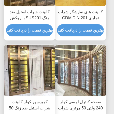
کابینت های نمایشگر شراب
کابینت شراب استیل ضد
تجاری ODM DIN 201
زنگ SUS201 با روکش
استیل ضد زنگ یخچال خنک
PVD درب شیشه ای
کننده
بهترین قیمت را دریافت کنید
بهترین قیمت را دریافت کنید
صفحه کنترل لمسی کولر
کمپرسور کولر کابینت
240 ولتی 50 هرتزی شراب
شراب استیل ضد زنگ 50