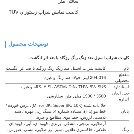
سانتی متر
, 
کابینت نمایش شراب رستوران TUV
توضیحات محصول
کابینت شراب استیل ضد زنگ رنگ رزگلد با ضد اثر انگشت
نام
کابینت شراب استیل ضد زنگ رنگ رزگلد با ضد اثر انگشت
مقطع
304،316 لیتر، فولاد ضد زنگ و غیره
تحصیلی
استاندارد
JIS، AISI، ASTM، DIN، TUV، BV، SUS، و غیره
بعد، ابعاد،
3500 * 1900 میلی متر، سفارشی
اندازه
جلا داده شده (Mirror 8K، Super 8K، 10K)، برس خورده /
پایان
خط مو (HL)، سنباده شماره 4، سنگ زنی مهره / سند
بلاست، لرزش، خط موی متقاطع و غیره.
آر
طلایی، برنجی، مشکی، برنزی، قهوه ای، آبی، قهوه ای-
رنگ
طلائی، خاکستری طلایی، سبز، رز طلایی، مسی، صورتی،