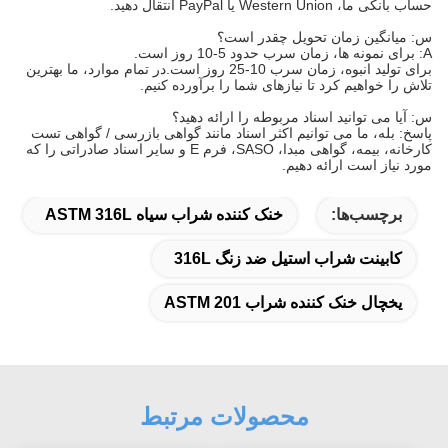
حساب بانکی ما، Western Union یا PayPal انتقال دهید.
س: میانگین زمان تحویل چقدر است؟
A: برای نمونه ها، زمان سرب حدود 5-10 روز است.
برای تولید انبوه، زمان سرب 10-25 روز است.در تمام موارد، ما بهترین
تلاش را خواهیم کرد تا نیازهای شما را برآورده کنیم.
س: آیا می توانید اسناد مربوطه را ارائه دهید؟
پاسخ: بله، ما می توانیم اکثر اسناد مانند گواهی بازرسی / گواهی تست
کارخانه، بیمه، گواهی مبدا، SASO، فرم E و سایر اسناد صادراتی را که
مورد نیاز است ارائه دهیم.
برچسب‌ها:
خنک کننده شراب سیاه ASTM 316L
کابینت شراب استیل ضد زنگ 316L
یخچال خنک کننده شراب ASTM 201
محصولات مرتبط