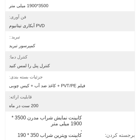
3500*1900 میلی متر
فن آوری:
PVD آبکاری تیتانیوم
تبرید::
کمپرسور تبرید
کنترل دما:
کنترل پنل را لمس کنید
جزئیات بسته بندی:
فیلم PVT/PE + کاغذ ضد آب + کیس چوبی
قابلیت ارائه:
200 ست در ماه
کابینت نمایش شراب مدرن 3500 * 
1900 میلی متر
, 
برجسته کردن:
کابینت ویترین شراب 350 * 190 