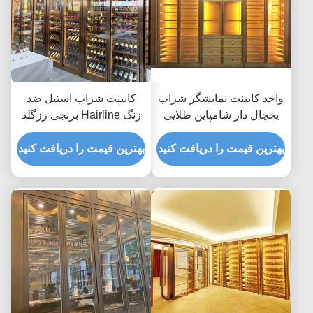
واحد کابینت نمایشگر شراب
کابینت شراب استیل ضد
یخچال دار شامپاین طلایی
زنگ Hairline برنجی رزگلد
ASTM 316L ISO
یخچال 300 میلی متر تا عمق
300*160cm
بهترین قیمت را دریافت کنید
500 میلی متر
بهترین قیمت را دریافت کنید