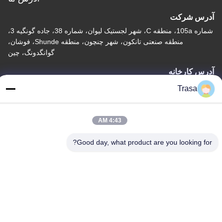
آدرس شرکت
شماره 105a، منطقه C، شهر لجستیک لیوان، شماره 38، جاده گونگیه 3،
منطقه صنعتی تانکون، شهر چنچون، منطقه Shunde، فوشان،
گوانگدونگ، چین
آدرس کارخانه
شماره 105a، منطقه C، شهر لجستیک لیوان، شماره 38، جاده گونگیه 3،
Trasa
منطقه صنعتی تانکون، شهر چنچون، منطقه Shunde، فوشان،
گوانگدونگ، چین
4:43 AM
تلفن
86-757-29395138
Good day, what product are you looking for?
چین کیفیت خوب ورق استیل ضد زنگ رنگی تامین کننده. حق چاپ ©
-2026 Foshan Mingxinlong Stainless Steel Co., Ltd. تمام حقوق