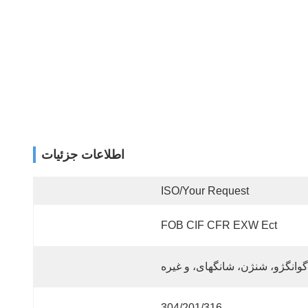
اطلاعات جزئیات
ISO/your Request
FOB CIF CFR EXW Ect
گوانگژو، شنژن، شانگهای، و غیره
304/201/316