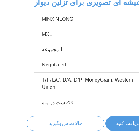
شه ای تصویری برای تزئین دیوار
MINXINLONG
MXL
1 مجموعه
Negotiated
T/T، L/C، D/A، D/P، MoneyGram، Western
Union
200 ست در ماه
ریافت کنید
حالا تماس بگیرید