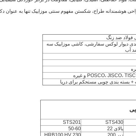
احی هوشمندانه طراح، شکستن مفهوم سنتی موزاییک تنها به عنوان دکورا
 فولاد ضد زنگ
بعدی دیوار لوکس سفارشی، کاشی موزاییک سه
ره
POSCO، JISCO،  و غیره
+ بسته بندی چوبی مستحکم برای دریا
یی
STS201
STS430
بالای 22
50-60
زیر 200
HRB100,HV 230