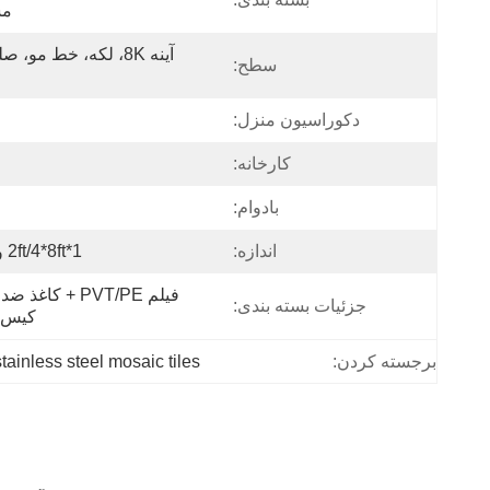
مش
سطح:
دکوراسیون منزل:
کارخانه:
بادوام:
اندازه:
1*2ft/4*8ft و غیره
جزئیات بسته بندی:
کیس 
stainless steel mosaic tiles
برجسته کردن: