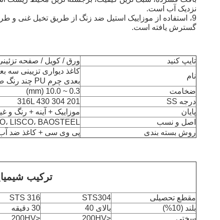
نزدیک آب است.
9، استفاده از موزاییک استیل ضد زنگ از طریق تخیل غنی و طر
گسترش یافته است.
تایپ کنید
ورق / کویل / صفحه تزئینی
کاغذ دیواری تزیینی سه 
نام
بعدی چرم PU چند رنگ ضد آب
ضخامت
0.3 ~ 10.0 (mm)
درجه SS
201 304 316L 430
پایان
موزاییک + آینه + رنگ و غی
اصل و نسب
TISCO، LISCO، BAOSTEEL
روش بسته بندی
پی وی سی + کاغذ ضد آب 
ترکیب شیمیا
مقطع تحصیلی
STS304
STS 316
بلند (10%)
بالای 40
30 دقیقه
سختی
≤200HV
≤200HV