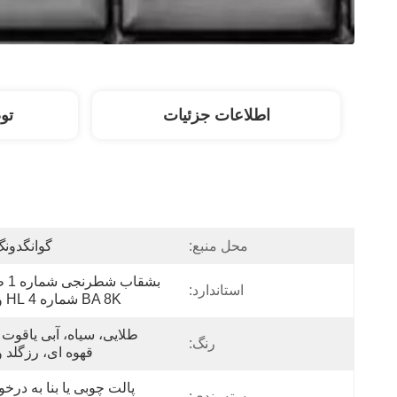
اطلاعات جزئیات
تو
محل منبع:
گوانگدون
استاندارد:
BA 8K شماره 4 HL و غیره
رنگ:
قهوه ای، رزگلد و
بسته بندی: