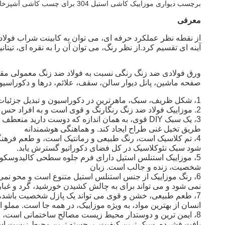
برچسب دیواری موزاییک کاشی استیل 304 برای چسب کاشی آشپزخانه
معرفی
از نقطه نظر عملکرد حرفه ای، می توان به کابینت شراب فولاد
آینه ای تقسیم کرد.از نظر رنگ، می توان آن را به نقره ای، ت
ورق فولادی ضد زنگ رنگی نسبت به فولاد ضد زنگ معمولی مقاو
صفحه ماشین، پانل دیوار سالن، سقف، علائم، درها و دکوراسیو
1، شکل ظریف، سبک، ماهرترین در دکوراسیون و تبدیل جزئیات، گوشه، چرخش، قوس، پارابولوئید و سایر مواد تزئینی دشوار است، مناسب ترین است.
2. موزاییک فولاد ضد زنگ رنگارنگ و قوی است و به افراد حس قوی از تاثیر رنگ را می دهد.
3، یک سبک DIY قوی، به همان اندازه که دوست دا
طریق تخیل غنی طراح ایجاد کند. و هماهنگی هوشمندانه
4، تم کلاسیک است، رنگ طبیعی و رمانتیک است، و طعم فرهن
شود سبک نئوکلاسیک در کل فضای دکوراتیو گسترش یابد.
5، موزاییک استنلس استیل دارای فرم جلوه سطحی کالیدوسک
شخصیت، زنده و جالب است. زبان
6، رنگ موزاییک از جنس استنلس استیل متنوع است و محو نمی
نمی شود و می تواند برای به چالش کشیدن خورشید، گرد و غبار،
7، طعم طبیعی، خشن و قوی می تواند یک پازل شخصیت باشد،
انسان از بهترین مواد، به ویژه موزاییک، در همه جا است. مم
8، ایمن ترین و دوستدار محیط زیست مصالح ساختمانی است، به 
بافت فشرده، سبک ترین کیفیت، برجسته ترین محیط زیست است.