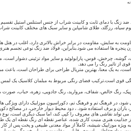
 ضد زنگ با دمای ثابت و کابینت شراب از جنس استنلس استیل تقسیم ک
یتانیوم سیاه، رزگلد، طلای شامپاین و سایر سبک های مختلف کابینت شر
مت به سایش، مقاومت در برابر خراش بالاتری دارد، اغلب در هتل ها
ن پنجره ها استفاده می شود.بنابراین، فولاد ضد زنگ نوعی تجسم هنر
رید منعطف است، به یک معنا، بهترین متریال طراحی برای طراحان است، ب
گی قوی است.ترکیب فضای رنگی مربوط به مبلمان کلاسیک یک لمس نه
وپیک، رنگ خالص، شفاف، مروارید، رنگ جادویی، زهره، حباب، صورت
 شود، در فرهنگ تم و فرهنگ تم، دکوراسیون موزاییک دارای ویژگی ها
 باران و برف استفاده شود. ، دود محیط دیوار خارجی، در مصالح دکور
 می تواند نقاشی های معروف را کپی کند، اما سبک دیگری است، نو
لو از جذابیت هنری منبت کاری شده، عناصر نقطه ای رنگ نقطه ای یک ط
ویژه موزاییک شیشه، کاملاً از مواد معدنی طبیعی و پخت پس از کار در
 مواد حفاظتی، اسیدی، قلیایی، مقاومت در برابر خوردگی شیمیایی،