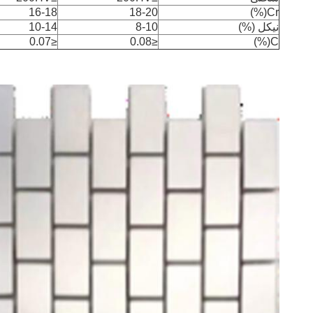
16-18
18-20
Cr(%)
نیکل (%)
8-10
10-14
≤0.07
≤0.08
C(%)