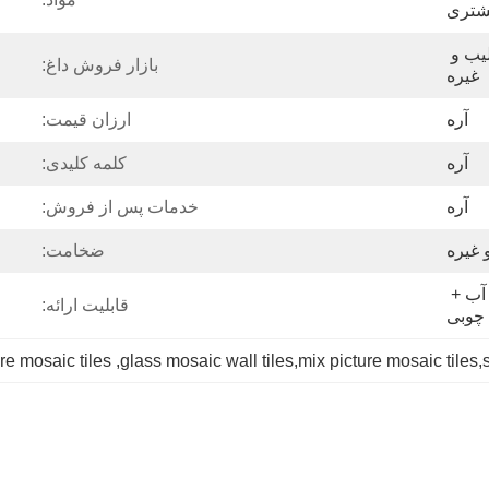
تری
آینه 8K، لکه، خط مو، صلیب و 
بازار فروش داغ:
غیره
آره
ارزان قیمت:
آره
کلمه کلیدی:
آره
خدمات پس از فروش:
ضخامت:
فیلم PVT/PE + کاغذ ضد آب + 
قابلیت ارائه:
چوبی
re mosaic tiles
, 
glass mosaic wall tiles,mix picture mosaic tiles,