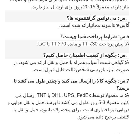
نیاز دارند، معمولاً 15-20 روز برای ارسال نیاز دارند.
4.
س:
می توان
من
گرفتن
نمونه ها؟
آ:
اس
ure!نمونه مجانی
ارائه شده است
.
5.
س: شرایط پرداخت شما چیست؟
A: پیش پرداخت 30٪ TT و مانده 70٪ TT یا L/C.
6.
س: چگونه از کیفیت اطمینان حاصل کنیم؟
A: گواهی تست آسیاب همراه با حمل و نقل ارائه می شود. در
صورت نیاز، بازرسی شخص ثالث قابل قبول است.
7.
س: چگونه کالا را ارسال می کنید و چقدر طول می کشد تا
برسد؟
A: ما معمولا توسط DHL، UPS، FedEx یا TNT ارسال می
کنیم.معمولا 3-5 روز طول می کشد تا برسد.حمل و نقل هوایی و
دریایی نیز اختیاری است.
برای محصولات انبوه، حمل و نقل با
کشتی ترجیح داده می شود.