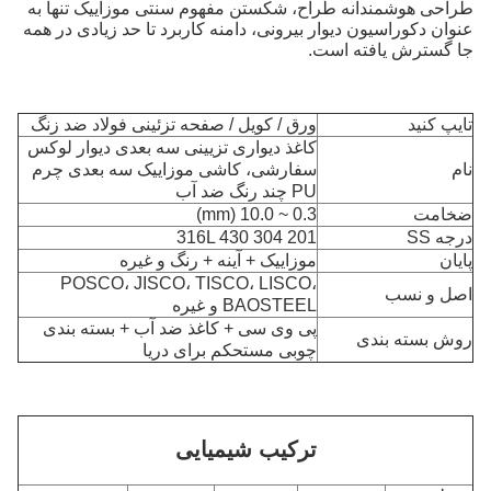
طراحی هوشمندانه طراح، شکستن مفهوم سنتی موزاییک تنها به
عنوان دکوراسیون دیوار بیرونی، دامنه کاربرد تا حد زیادی در همه
جا گسترش یافته است.
تایپ کنید
ورق / کویل / صفحه تزئینی فولاد ضد زنگ
کاغذ دیواری تزیینی سه بعدی دیوار لوکس
نام
سفارشی، کاشی موزاییک سه بعدی چرم
PU چند رنگ ضد آب
ضخامت
0.3 ~ 10.0 (mm)
درجه SS
201 304 316L 430
پایان
موزاییک + آینه + رنگ و غیره
POSCO، JISCO، TISCO، LISCO،
اصل و نسب
BAOSTEEL و غیره
پی وی سی + کاغذ ضد آب + بسته بندی
روش بسته بندی
چوبی مستحکم برای دریا
ترکیب شیمیایی