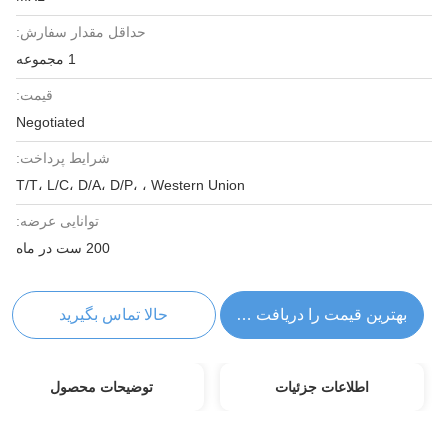
حداقل مقدار سفارش:
1 مجموعه
قیمت:
Negotiated
شرایط پرداخت:
T/T، L/C، D/A، D/P، ، Western Union
توانایی عرضه:
200 ست در ماه
بهترین قیمت را دریافت کنید
حالا تماس بگیرید
اطلاعات جزئیات
توضیحات محصول