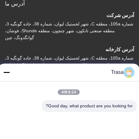
آدرس ما
آدرس شرکت
شماره 105a، منطقه C، شهر لجستیک لیوان، شماره 38، جاده گونگیه 3،
منطقه صنعتی تانکون، شهر چنچون، منطقه Shunde، فوشان،
گوانگدونگ، چین
آدرس کارخانه
شماره 105a، منطقه C، شهر لجستیک لیوان، شماره 38، جاده گونگیه 3،
منطقه صنعتی تانکون، شهر چنچون، منطقه Shunde، فوشان،
گوانگدونگ، چین
Trasa
تلفن
86-757-29395138
6:14 AM
Good day, what product are you looking for?
چین کیفیت خوب ورق استیل ضد زنگ رنگی تامین کننده. حق چاپ ©
-2026 Foshan Mingxinlong Stainless Steel Co., Ltd. تمام حقوق