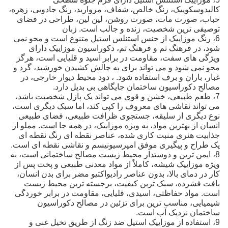
کالیدوسکوپیک، رنگ خالص، شفاف، مروارید، رنگ جادویی، زهره،
حباب، صورت مات، صورت روشن، لین لین، طراحی در فضای
توصیفی ترین شخصیت، زنده و جالب است. زبان
6، رنگ موزاییک از جنس استنلس استیل متنوع است و محو نمی
شود، در فرهنگ تم و فرهنگ تم، دکوراسیون موزاییک دارای
ویژگی های سفت، مقاومت در برابر اسید و قلیایی است، هرگز
محو نمی شود و می تواند برای به چالش کشیدن خورشید، گرد و
غبار، باران و برف استفاده شود. ، دود محیط دیوار خارجی، در
مصالح دکوراسیون ساختمان جایگاهی بی بدیل دارد.
7، طعم طبیعی، خشن و قوی می تواند یک پازل شخصیت باشد،
می تواند نقاشی های معروف را کپی کند، اما سبک دیگری است،
نوع دیگری از سلیقه، جستجوی ظرافت طبیعی، فضای طبیعی
انسان از بهترین مواد، به ویژه موزاییک، در همه جا است. مملو از
جذابیت هنری منبت کاری شده، عناصر نقطه ای رنگ نقطه ای
یک طراح و پیگیری موفق امپرسیونیسم و ​​نقاشی نقطه ای است.
8، ایمن ترین و دوستدار محیط زیست مصالح ساختمانی است، به
ویژه موزاییک شیشه، کاملاً از مواد معدنی طبیعی و پخت پس از
کار در دمای بالا، بدون عناصر رادیواکتیو مضر برای بدن انسان،
بافت فشرده، سبک ترین کیفیت، برجسته ترین محیط زیست
است. مواد حفاظتی، اسیدی، قلیایی، مقاومت در برابر خوردگی
شیمیایی، مناسب ترین برای تزئین در مصالح دکوراسیون
ساختمان نزدیک آب است.
9، استفاده از موزاییک استیل ضد زنگ از طریق تخیل غنی و