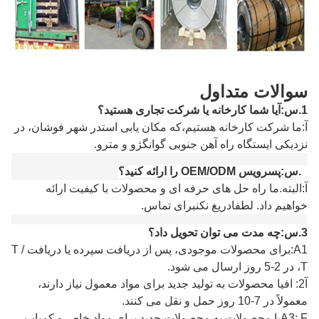
سوالات متداول
1.
س
:
آیا شما کارخانه یا شرکت تجاری هستید؟
آ
:
ما شرکت کارخانه هستیم،
که مکان یابی است
در شهر فوشان
، در
نزدیکی ایستگاه راه آهن جنوبی گوانگژو و مترو
.
2.
س:
پ
سرویس OEM/ODM را ارائه کنید؟
آ:
البته.
ما راه حل های حرفه ای و محصولات با کیفیت ارائه
خواهیم داد.
لطفا
دریغ نکن
برای تماس
.
3.
س:
چه مدت می توان تحویل داد؟
A1:
برای محصولات موجودی، پس از دریافت سپرده یا دریافت T /
T، در 2-5 روز ارسال می شود.
آ
2: اف
یا محصولات به تولید جدید برای مواد معمول نیاز دارند،
معمولاً در 7-10 روز حمل و نقل می کنند.
A3: F
یا محصولات به محصولات جدید برای مواد خاص و کمیاب