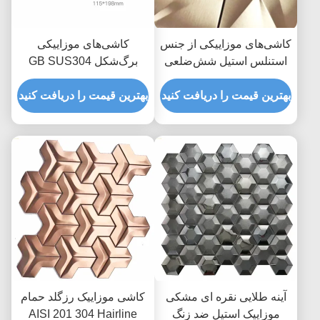
کاشی‌های موزاییکی از جنس
کاشی‌های موزاییکی
استنلس استیل شش‌ضلعی
برگ‌شکل GB SUS304
رزگلد یاقوت کبود آبی JIS
طلایی متالیک با مهره‌های
بهترین قیمت را دریافت کنید
بک اسپلش
بهترین قیمت را دریافت کنید
آینه طلایی نقره ای مشکی
کاشی موزاییک رزگلد حمام
موزاییک استیل ضد زنگ
AISI 201 304 Hairline