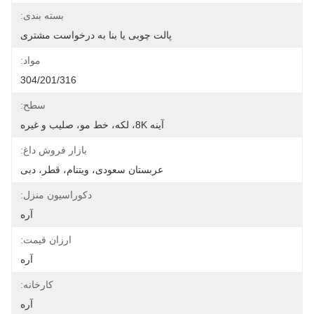
بسته بندی:
پالت چوبی یا بنا به درخواست مشتری
مواد:
304/201/316
سطح:
آینه 8K، لکه، خط مو، صلیب و غیره
بازار فروش داغ:
عربستان سعودی، ویتنام، قطر، دبی
دکوراسیون منزل:
آره
ارزان قیمت:
آره
کارخانه:
آره