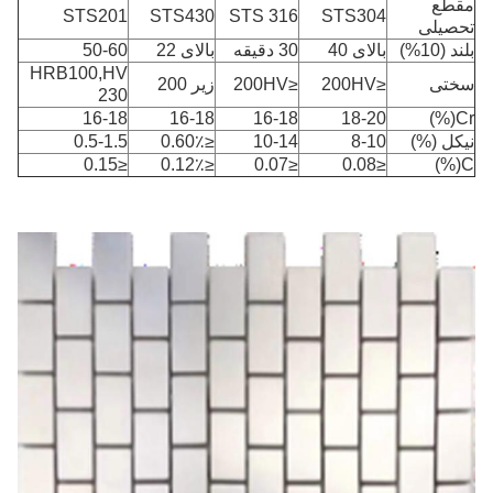
مقطع
STS201
STS430
STS 316
STS304
تحصیلی
بلند (10%)
بالای 40
30 دقیقه
بالای 22
50-60
HRB100,HV
سختی
≤200HV
≤200HV
زیر 200
230
16-18
16-18
16-18
18-20
Cr(%)
نیکل (%)
8-10
10-14
≤0.60٪
0.5-1.5
≤0.15
≤0.12٪
≤0.07
≤0.08
C(%)