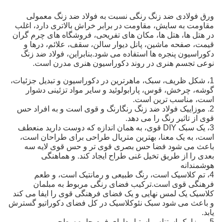
ورق فولادی ضد زنگ رنگی نسبت به فولاد ضد زنگ معمولی
مقاومت به سایش، مقاومت در برابر خراش بالاتری دارد، اغلب
در هتل ها، هتل ها، مکان های تفریحی، فروشگاه های چرم گران
قیمت، صفحه ماشین، پانل دیوار سالن، سقف، علائم، درها و
دکوراسیون پنجره ها استفاده می شود.بنابراین، فولاد ضد زنگ
نوعی تجسم هنری در روند دکوراسیون هنری مدرن است.
1، شکل ظریف، سبک، ماهرترین در دکوراسیون و تبدیل جزئیات،
گوشه، چرخش، قوس، پارابولوئید و سایر مواد تزئینی دشوار
است، مناسب ترین است.
2. موزاییک فولاد ضد زنگ رنگارنگ و قوی است و به افراد حس
قوی از تاثیر رنگ را می دهد.
3، یک سبک DIY قوی، به همان اندازه که دوست دارید منعطف
است، به یک معنا، بهترین متریال طراحی برای طراحان است،
باعث می شود فضا حس بصری قوی تر و حس قوی لایه سه
بعدی را از طریق تخیل غنی طراح ایجاد کند. و هماهنگی
هوشمندانه
4، تم کلاسیک است، رنگ طبیعی و رمانتیک است، و طعم
فرهنگی قوی است.ترکیب فضای رنگی مربوط به مبلمان
کلاسیک یک لمس نهایی و یک فضای فرهنگی قوی را ایفا می کند
و باعث می شود سبک نئوکلاسیک در کل فضای دکوراتیو گسترش
یابد.
5، موزاییک استنلس استیل دارای فرم جلوه سطحی