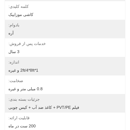
کلمه کلیدی:
کاشی موزاییک
بادوام:
آره
خدمات پس از فروش:
3 سال
اندازه:
1*2ft/4*8ft و غیره
ضخامت:
0.8 میلی متر و غیره
جزئیات بسته بندی:
فیلم PVT/PE + کاغذ ضد آب + کیس چوبی
قابلیت ارائه:
200 ست در ماه