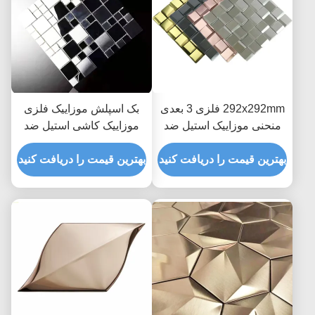
292x292mm فلزی 3 بعدی
بک اسپلش موزاییک فلزی
منحنی موزاییک استیل ضد
موزاییک کاشی استیل ضد
زنگ کاشی دکور دیوار با
زنگ مربعی 30x30 سانتی
روکش PVD
بهترین قیمت را دریافت کنید
متر
بهترین قیمت را دریافت کنید