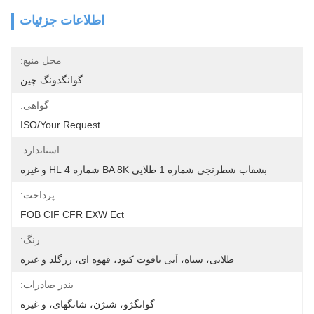
اطلاعات جزئیات
محل منبع:
گوانگدونگ چین
گواهی:
ISO/your Request
استاندارد:
بشقاب شطرنجی شماره 1 طلایی BA 8K شماره 4 HL و غیره
پرداخت:
FOB CIF CFR EXW Ect
رنگ:
طلایی، سیاه، آبی یاقوت کبود، قهوه ای، رزگلد و غیره
بندر صادرات:
گوانگژو، شنژن، شانگهای، و غیره