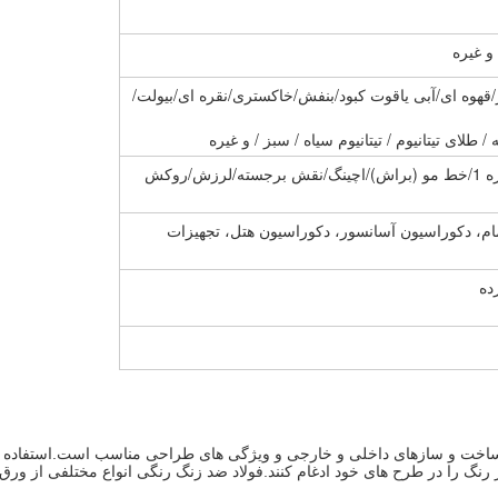
/برنز/قهوه ای/آبی یاقوت کبود/بنفش/خاکستری/نقره ای/بیولت/
 طلای تیتانیوم / تیتانیوم سیاه / سبز / و غیره
2B/BA/8K (آینه)/NO.4 (سند بلاست)/شماره 1/خط مو (براش)/اچینگ/نقش برجسته/لرزش/روکش
ام، دکوراسیون آسانسور، دکوراسیون هتل، تجهیزات
در ساخت و سازهای داخلی و خارجی و ویژگی های طراحی مناسب است.استفاده 
 را در طرح های خود ادغام کنند.فولاد ضد زنگ رنگی انواع مختلفی از ورق های