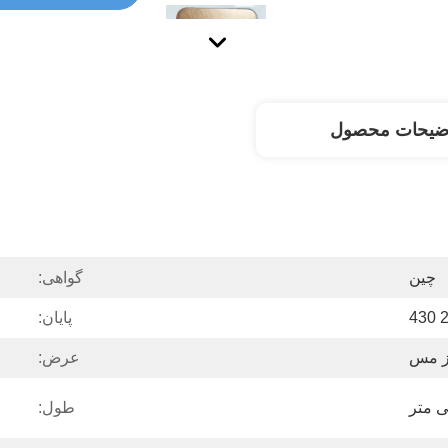
ضیحات محصول
چین
گواهی:
پایان:
ز مس
عرض:
طول: