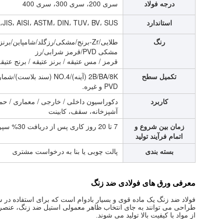
درجه فولاد
سری 200، سری 300، سری 400
استاندارد
JIS، AISI، ASTM، DIN، TUV، BV، SUS، و غیره
رنگ
طلایی/Zr-برنج/مشکی/رزگلد/شامپاین
مشکی PVD/قرمز شرابی/رز
قرمز / مس عتیقه / برنز عتیقه / برنج عتیقه /
تکمیل سطح
PVD و غیره.
کاربرد
دکوراسیون داخلی / خارجی / معماری / حم
آشپزخانه، سقف، کابینت
زمان بین شروع و
7 تا 20 روز کاری پس از دریافت 30% سپرده
اتمام فرآیند تولید
بسته بندی
پالت چوبی یا بنا به درخواست مشتری
معرفی ورق های فولادی ضد زنگ
فولاد ضد زنگ یک ماده قوی و بسیار بادوام است که برای استفاده 
طراحی می توانند به جای انتخاب ظاهر معمولی استیل ضد زنگ، عنصر رنگ
از مواد با کیفیت بالا تولید می شوند.