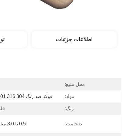
اطلاعات جزئیات
تو
محل منبع:
مواد:
فولاد ضد زنگ 304 316 201 430
رنگ:
فل
ضخامت:
0.5 تا 3.0 میلی متر