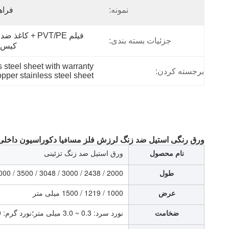
نمونه:
فراه
جزئیات بسته بندی:
کیس 
s steel sheet with warranty
برجسته کردن:
opper stainless steel sheet
ورق رنگی استیل ضد زنگ
لرزش
فلز مس
یا دکوراسیون داخلی
اف
نام محصول
ورق استیل ضد زنگ تزئینی
طول
2000 / 2438 / 3000 / 3048 / 3500 / 4000 / 5800mm/6000mm/12000mm/یا در صورت نیاز.
عرض
1000 / 1219 / 1500 میلی متر
ضخامت
نورد سرد: 0.3 ~ 3.0 میلی متر؛نورد گرم: 3.0 ~ 120 میلی متر