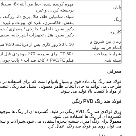
مهره کوبیده شد
پایان
برجسته کردن، و غیره.
سیاه، شامپاین-طلا
رنگ
بنفش، خاکستری، نقره ای، بیولت و غیره
دکوراسیون داخلی / خارجی / معماری / حم
کاربرد
دکوراسیون هتل، تجهیزات آشپزخانه، سقف، 
زمان بین شروع و
10 تا 20 روز کاری پس از دریافت 30% سپرده
اتمام فرآیند تولید
شرایط پرداخت
30٪ TT برای سپرده، 70٪ موجودی قبل از حمل و نقل یا LC در دید
بسته بندی
فیلم PVC/PE + کاغذ ضد آب + پالت چوبی یا بنا به درخواست مشتری
معرفی
فولاد ضد زنگ یک ماده قوی و بسیار بادوام است که برای استفاده 
طراحی می توانند به جای انتخاب ظاهر معمولی استیل ضد زنگ، عنصر رنگ
از مواد با کیفیت بالا تولید می شوند.
فولاد ضد زنگ PVD رنگی
ورق فولادی ضد زنگ PVD رنگی در طیف گسترده ای 
گسترده ای از رنگ ها استفاده می شود.
می توان روی هر فولاد ضد زنگ اعمال کرد.