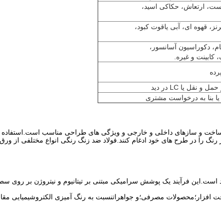
ه، خط مو، آینه 8k، سندبلاست، ارتعاش، حکاکی اسید،
، طلا، برنج Zr، رزگلد، برنز، قهوه ای، آبی یاقوت کبود،
ام، دکوراسیون آسانسور،
کابینت و غیره.
در ساخت و سازهای داخلی و خارجی و ویژگی های طراحی مناسب است.استفاده
 را در طرح های خود ادغام کنند.فولاد ضد زنگ رنگی انواع مختلفی از ورق های
از رنگ ها موجود است.این فرآیند یک پوشش سرامیکی مبتنی بر تیتانیوم و نیتروژن بر 