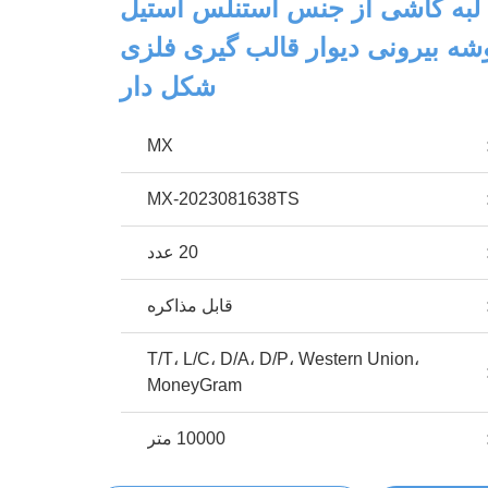
به کاشی از جنس استنلس استیل
وشه بیرونی دیوار قالب گیری فلزی
شکل دار
MX
MX-2023081638TS
20 عدد
قابل مذاکره
T/T، L/C، D/A، D/P، Western Union،
MoneyGram
10000 متر