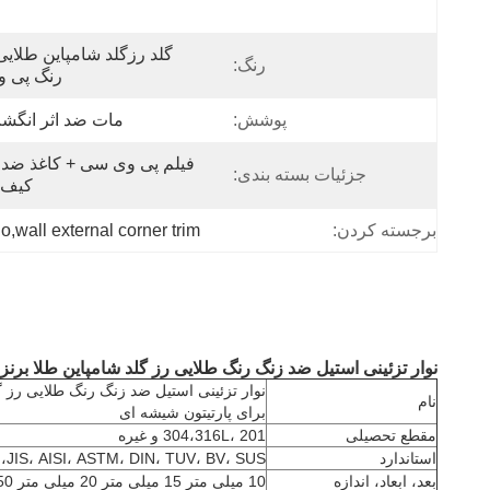
رنگ:
رنگ پی و
پوشش:
مات ضد اثر انگشت
جزئیات بسته بندی:
کیف 
lo,wall external corner trim
برجسته کردن:
نوار تزئینی استیل ضد زنگ رنگ طلایی رز گلد شامپاین طلا برنز PVD رنگ برای پارتیتون شیشه ای
نام
برای پارتیتون شیشه ای
مقطع تحصیلی
304،316L، 201 و غیره
استاندارد
JIS، AISI، ASTM، DIN، TUV، BV، SUS، و غیره
بعد، ابعاد، اندازه
10 میلی متر 15 میلی متر 20 میلی متر 50 میلی متر یا اندازه سفارشی