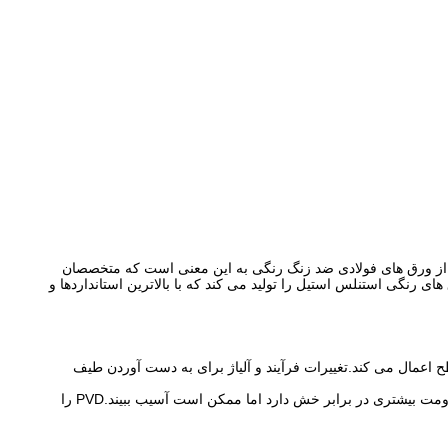
 از ورق های فولادی ضد زنگ رنگی به این معنی است که متخصصان
 رنگی استنلس استیل را تولید می کند که با بالاترین استانداردها و
روی سطح اعمال می کند.تغییرات فرآیند و آلیاژ برای به دست آوردن طیف
معمولاً برای رنگ آمیزی شیشه پنجره استفاده می شود.شیرآلات و سخت افزار؛محصولات مصرفی؛و جواهراتنسبت به رنگ آمیزی الکتروشیمیایی مقاومت بیشتری در برابر خش دارد اما ممکن است آسیب ببیند.PVD را