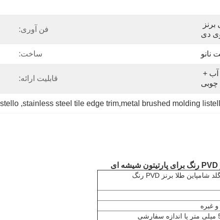
گلد رزگلد شامپاین طلایی برنز 
فن آوری:
ی دی
 نانو
ساخت:
فیلم پی وی سی + کاغذ ضد آب + 
قابلیت ارائه:
چوبی
stello
, 
stainless steel tile edge trim,metal brushed molding listel
نوار تزئینی استیل ضد زنگ رنگ طلایی رز گلد شامپاین طلا برنز PVD رنگ