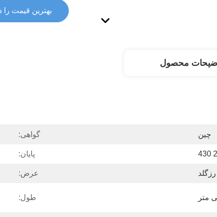
بهترین قیمت را د
ضیحات محصول
چین
گواهی:
پایان:
رزگلد
عرض:
طول: