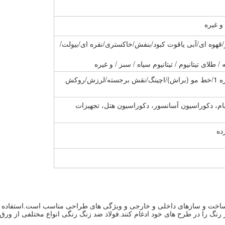
/برنز/قهوه ای/آبی یاقوت کبود/بنفش/خاکستری/نقره ای/بیولت/
 طلای تیتانیوم / تیتانیوم سیاه / سبز / و غیره
2B/BA/8K (آینه)/NO.4 (سند بلاست)/شماره 1/خط مو (براش)/اچینگ/نقش برجسته/لرزش/روکش
ام، دکوراسیون آسانسور، دکوراسیون هتل، تجهیزات
در ساخت و سازهای داخلی و خارجی و ویژگی های طراحی مناسب است.استفاده 
 را در طرح های خود ادغام کنند.فولاد ضد زنگ رنگی انواع مختلفی از ورق های