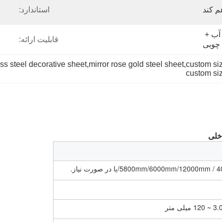
م کند
استاندارد:
فیلم PVT/PE + کاغذ ضد آب + 
قابلیت ارائه:
چوبی
ss steel decorative sheet,mirror rose gold steel sheet,custom siz
custom siz
خلی