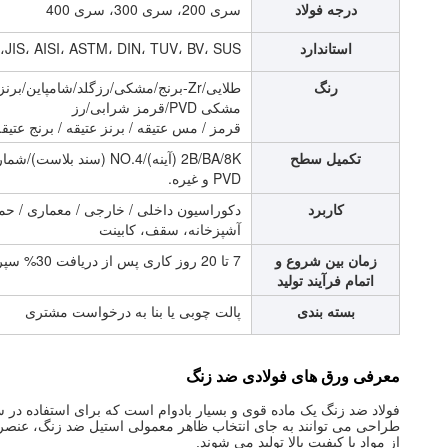
درجه فولاد
سری 200، سری 300، سری 400
استاندارد
JIS، AISI، ASTM، DIN، TUV، BV، SUS، و غیره
رنگ
طلایی/Zr-برنج/مشکی/رزگلد/شامپاین
مشکی PVD/قرمز شرابی/رز
قرمز / مس عتیقه / برنز عتیقه / برنج عتیقه /
تکمیل سطح
PVD و غیره.
کاربرد
دکوراسیون داخلی / خارجی / معماری / حم
آشپزخانه، سقف، کابینت
زمان بین شروع و
7 تا 20 روز کاری پس از دریافت 30% سپرده
اتمام فرآیند تولید
بسته بندی
پالت چوبی یا بنا به درخواست مشتری
معرفی ورق های فولادی ضد زنگ
فولاد ضد زنگ یک ماده قوی و بسیار بادوام است که برای استفاده 
طراحی می توانند به جای انتخاب ظاهر معمولی استیل ضد زنگ، عنصر رنگ
از مواد با کیفیت بالا تولید می شوند.