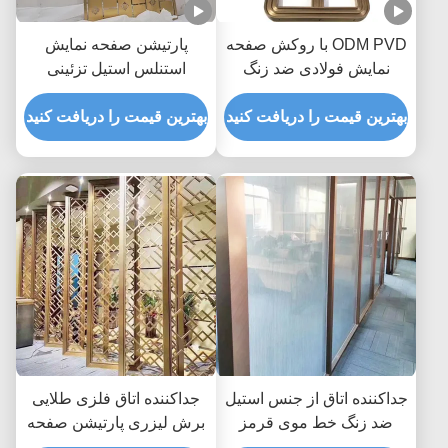
ODM PVD با روکش صفحه
پارتیشن صفحه نمایش
نمایش فولادی ضد زنگ
استنلس استیل تزئینی
تقسیم کننده اتاق برنزی 2*4
ASTM 316 برش لیزری Zr-
متر
بهترین قیمت را دریافت کنید
Brass
بهترین قیمت را دریافت کنید
جداکننده اتاق از جنس استیل
جداکننده اتاق فلزی طلایی
ضد زنگ خط موی قرمز
برش لیزری پارتیشن صفحه
مسی SUS201 با شیشه
نمایش فولاد ضد زنگ ضد اثر