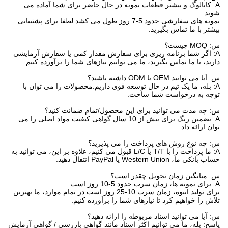
A: کاتالوگ و بیشتر قطعات نمونه در حال حاضر برای شما آماده می
شوند.
نمونه های سفارشی حدود 5-7 روز طول می کشد.لطفا برای پشتیبانی
بیشتر با ما تماس بگیرید.
س: MOQ چیست؟
A: اگر شما برنامه ریزی برای سفارش مقدار کمی یا سفارش آزمایشی
دارید، با ما تماس بگیرید، ما می توانیم نیازهای شما را برآورده کنیم.
س: آیا می توانید OEM یا ODM داشته باشید؟
A: بله، ما یک تیم در حال توسعه قوی داریم.محصولات را می توان با
توجه به درخواست شما ساخت.
س: چه مدت می توانید برای این محصول/تمام ضمانت کنید؟
A: تضمین رنگ برای بیش از 10 سال.گواهی کیفیت مواد اصلی را می
توان ارائه داد.
س: چه نوع روش های پرداخت را می پذیرید؟
A: ما پرداخت را با T/T یا L/C قبول می کنیم، علاوه بر این، می توانید به
حساب بانکی ما، Western Union یا PayPal انتقال دهید.
س: میانگین زمان تحویل چقدر است؟
A: برای نمونه ها، زمان سرب حدود 5-10 روز است.
برای تولید انبوه، زمان سرب 10-25 روز است.در تمام موارد، ما بهترین
تلاش را خواهیم کرد تا نیازهای شما را برآورده کنیم.
س: آیا می توانید اسناد مربوطه را ارائه دهید؟
پاسخ: بله، ما می توانیم اکثر اسناد مانند گواهی بازرسی / گواهی آزمایش