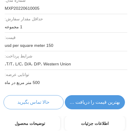
شماره مدل:
MXP20220610005
حداقل مقدار سفارش:
1 مجموعه
قیمت:
150 usd per square meter
شرایط پرداخت:
T/T، L/C، D/A، D/P، Western Union،
توانایی عرضه:
500 متر مربع در ماه
بهترین قیمت را دریافت کنید
حالا تماس بگیرید
اطلاعات جزئیات
توضیحات محصول