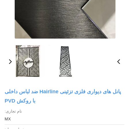
پانل های دیواری فلزی تزئینی Hairline ضد لباس داخلی
با روکش PVD
نام تجاری:
MX