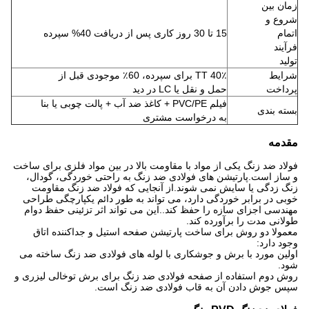
زمان بین
شروع و
اتمام
15 تا 30 روز کاری پس از دریافت 40% سپرده
فرآیند
تولید
شرایط
40٪ TT برای سپرده، 60٪ موجودی قبل از
پرداخت
حمل و نقل یا LC در دید
فیلم PVC/PE + کاغذ ضد آب + پالت چوبی یا بنا
بسته بندی
به درخواست مشتری
مقدمه
فولاد ضد زنگ یکی از مواد با مقاومت بالا در بین مواد فلزی برای ساخت
و ساز است.پارتیشن های فولادی ضد زنگ به راحتی خوردگی، گودال،
زنگ زدگی یا سایش نمی شوند.از آنجایی که فولاد ضد زنگ مقاومت
خوبی در برابر خوردگی دارد، می تواند به طور دائم یکپارچگی طراحی
مهندسی اجزای سازه را حفظ کند..این می تواند اثر تزئینی حفظ دوام
طولانی مدت را برآورده کند.
معمولا دو روش برای ساخت پارتیشن صفحه استیل و جداکننده اتاق
وجود دارد:
اولین مورد با برش و جوشکاری با لوله های فولادی ضد زنگ ساخته می
شود.
روش دوم استفاده از صفحه فولادی ضد زنگ برای برش توخالی لیزری و
سپس جوش دادن آن به قاب فولادی ضد زنگ است.