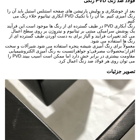
فولاد ضد زنگ PVD رنگی
بعد از جوشکاری و پولیش پارتیشن های صفحه استنلس استیل باید آن را
رنگ آمیزی کنیم .ما آن را با تکنیک PVD آبکاری تیتانیوم خلاء رنگ می
کنیم.
رنگ آبکاری PVD در طیف گسترده ای از رنگ ها موجود است.این فرآیند
یک پوشش سرامیکی مبتنی بر تیتانیوم و نیتروژن بر روی سطح اعمال
می کند.تغییرات فرآیند و آلیاژ برای به دست آوردن طیف گسترده ای از
رنگ ها استفاده می شود.
معمولاً برای رنگ آمیزی شیشه پنجره استفاده می شود.شیرآلات و سخت
افزار؛محصولات مصرفی؛و جواهراتنسبت به رنگ آمیزی الکتروشیمیایی
مقاومت بیشتری در برابر خش دارد اما ممکن است آسیب ببیند.PVD را
می توان روی هر فولاد ضد زنگ اعمال کرد.
تصویر جزئیات