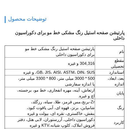
توضیحات محصول
پارتیشن صفحه استیل رنگ مشکی خط مو برای دکوراسیون
داخلی
پارتیشن صفحه استیل رنگ مشکی خط مو
نام
برای دکوراسیون داخلی
مقطع
304,316 و غیره
تحصیلی
استاندارد
GB، JIS، AISI، ASTM، DIN، SUS، و غیره
بعد، ابعاد،
500 * 3000 میلی متر، 800 * 3300 میلی متر،
اندازه
یا اندازه سفارشی
ارتعاش، آینه، مهره انفجاری، خط مو، برجسته،
پایان
اچ و غیره.
Zr-برنج،
مس قرمز، طلا، سیاه، رزگلد،
رنگ
شامپاین، برنز، قهوه ای، آبی یاقوت کبود،
بنفش، خاکستری، نقره ای، بیولت و غیره
دکوراسیون داخلی، آر
رستوران، لابی هتل، دفتر
کاربرد
فروش املاک، کلوپ شبانه،
KTV و غیره