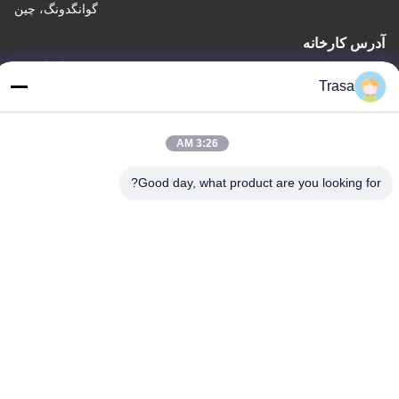
گوانگدونگ، چین
آدرس کارخانه
شماره 105a، منطقه C، شهر لجستیک لیوان، شماره 38، جاده گونگیه 3،
Trasa
منطقه صنعتی تانکون، شهر چنچون، منطقه Shunde، فوشان،
گوانگدونگ، چین
تلفن
3:26 AM
86-757-29395138
Good day, what product are you looking for?
چین کیفیت خوب ورق استیل ضد زنگ رنگی تامین کننده. حق چاپ ©
-2026 Foshan Mingxinlong Stainless Steel Co., Ltd. تمام حقوق
محفوظ است
حریم خصوصی
|
نقشه سایت